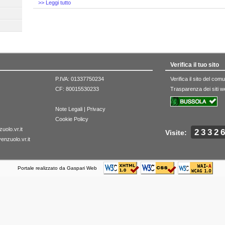
>> Leggi tutto
Verifica il tuo sito
P.IVA: 01337750234
Verifica il sito del co
CF: 80015530233
Trasparenza dei siti 
Note Legali
|
Privacy
Cookie Policy
olo.vr.it
2332
Visite:
nzuolo.vr.it
Portale realizzato da Gaspari Web