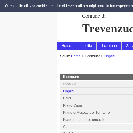
Questo sito utilizza cookie tecnici e di terze parti per migliorare la tua esperien
Comune di
Trevenzuo
Home
La città
Il comune
Serv
Sei in:
Home
>
Il comune >
Organi
Il comune
Sindaco
Organi
Uffici
Piano Casa
Piano di Assetto del Territorio
Piano regolatore generale
Contatti