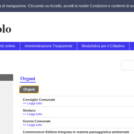
za di navigazione. Cliccando su Accetto, accetti le nostre Condizioni e confermi di ave
lo
izi online
Amministrazione Trasparente
Modulistica per il Cittadino
Organi
Organi
Consiglio Comunale
>> Leggi tutto
Sindaco
>> Leggi tutto
Giunta Comunale
>> Leggi tutto
Commissione Edilizia Integrata in materia paesaggistica ambientale