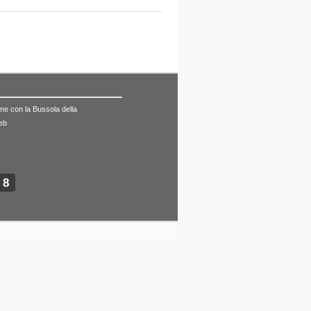
mune con la Bussola della
web
68