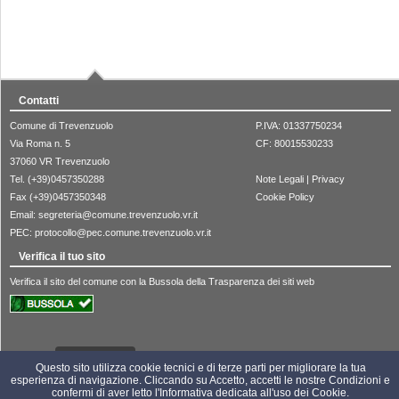
Contatti
Comune di Trevenzuolo
P.IVA: 01337750234
Via Roma n. 5
CF: 80015530233
37060 VR Trevenzuolo
Tel. (+39)0457350288
Note Legali
|
Privacy
Fax (+39)0457350348
Cookie Policy
Email:
segreteria@comune.trevenzuolo.vr.it
PEC:
protocollo@pec.comune.trevenzuolo.vr.it
Verifica il tuo sito
Verifica il sito del comune con la Bussola della Trasparenza dei siti web
233259
Visite:
Questo sito utilizza cookie tecnici e di terze parti per migliorare la tua
esperienza di navigazione. Cliccando su Accetto, accetti le nostre Condizioni e
confermi di aver letto l'Informativa dedicata all'uso dei Cookie.